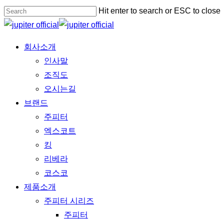
Skip
Hit enter to search or ESC to close
to
Close
main
Search
Menu
회사소개
content
인사말
조직도
오시는길
브랜드
주피터
엑스코트
킹
리베라
코스코
제품소개
주피터 시리즈
주피터