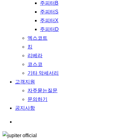
주피터B
주피터S
주피터X
주피터D
엑스코트
킹
리베라
코스코
기타 악세서리
고객지원
자주묻는질문
문의하기
공지사항