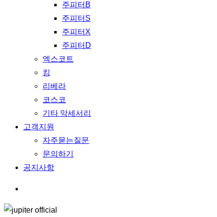
주피터B
주피터S
주피터X
주피터D
엑스코트
킹
리베라
코스코
기타 악세서리
고객지원
자주묻는질문
문의하기
공지사항