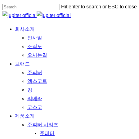
Skip
Hit enter to search or ESC to close
to
Close
main
Search
Menu
회사소개
content
인사말
조직도
오시는길
브랜드
주피터
엑스코트
킹
리베라
코스코
제품소개
주피터 시리즈
주피터