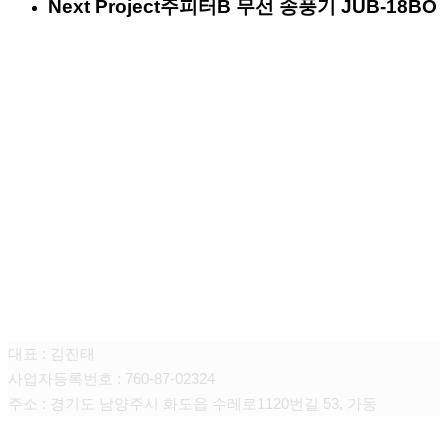
Next Project
주피터B 무선 송풍기 JUB-18BO
엑스코트코리아 주식회사
대표 : 김진태
사업자등록번호 : 760-87-02324
주소 : 경기도 남양주시 화도읍 수레로1120번길 53, 가동