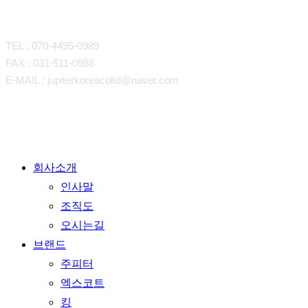
CONTACT
TEL : 070-4495-0989
FAX : 031-511-0988
E-MAIL : jupiterkoreacoltd@naver.com
Close
회사소개
Menu
인사말
조직도
오시는길
브랜드
주피터
엑스코트
킹