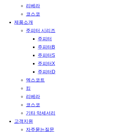
리베라
코스코
제품소개
주피터 시리즈
주피터
주피터B
주피터S
주피터X
주피터D
엑스코트
킹
리베라
코스코
기타 악세서리
고객지원
자주묻는질문