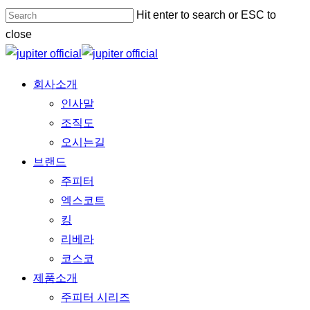
Skip
Hit enter to search or ESC to
to
close
main
Close
content
Search
Menu
회사소개
인사말
조직도
오시는길
브랜드
주피터
엑스코트
킹
리베라
코스코
제품소개
주피터 시리즈