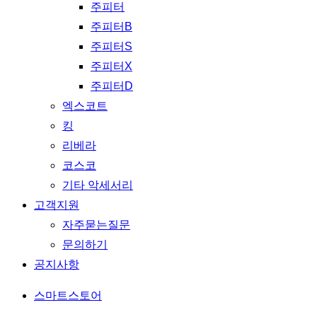
주피터
주피터B
주피터S
주피터X
주피터D
엑스코트
킹
리베라
코스코
기타 악세서리
고객지원
자주묻는질문
문의하기
공지사항
스마트스토어