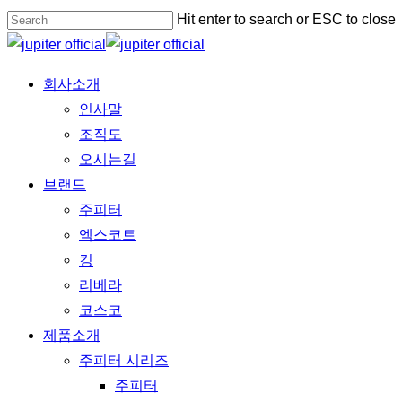
Skip
Hit enter to search or ESC to close
to
Close
main
Search
Menu
회사소개
content
인사말
조직도
오시는길
브랜드
주피터
엑스코트
킹
리베라
코스코
제품소개
주피터 시리즈
주피터