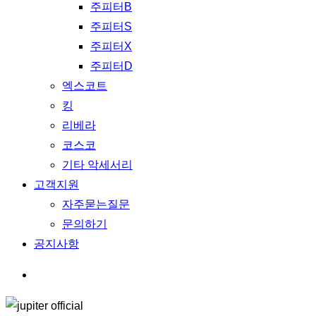
주피터B
주피터S
주피터X
주피터D
엑스코트
킹
리베라
코스코
기타 악세서리
고객지원
자주묻는질문
문의하기
공지사항