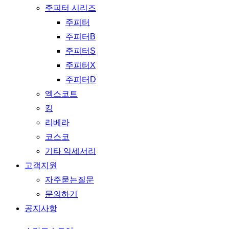
주피터 시리즈
주피터
주피터B
주피터S
주피터X
주피터D
엑스코트
킹
리베라
코스코
기타 악세서리
고객지원
자주묻는질문
문의하기
공지사항