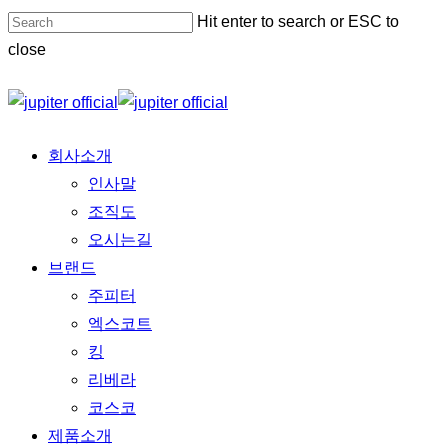
Skip
Hit enter to search or ESC to
Close
to
close
Menu
main
Close
content
Search
Menu
회사소개
인사말
조직도
오시는길
브랜드
주피터
엑스코트
킹
리베라
코스코
제품소개