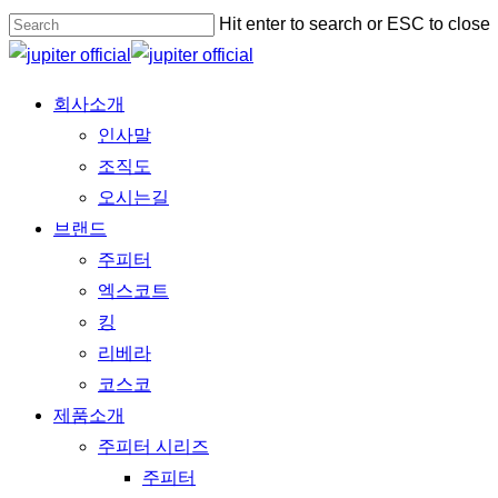
Skip
Hit enter to search or ESC to close
to
Close
main
Search
Menu
회사소개
content
인사말
조직도
오시는길
브랜드
주피터
엑스코트
킹
리베라
코스코
제품소개
주피터 시리즈
주피터