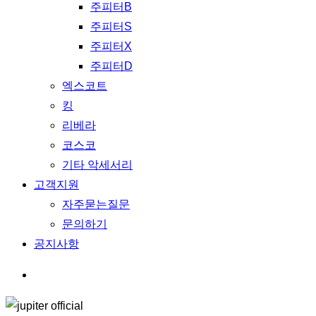
주피터B
주피터S
주피터X
주피터D
엑스코트
킹
리베라
코스코
기타 악세서리
고객지원
자주묻는질문
문의하기
공지사항