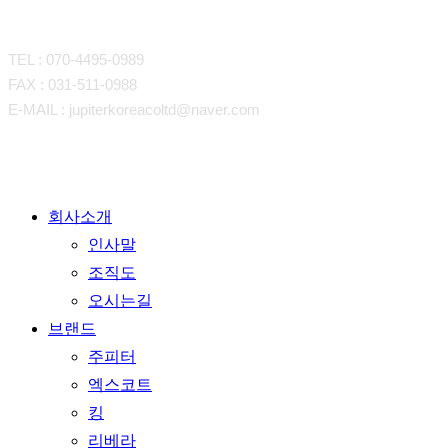
CONTACT
TEL : 070-4495-0989
FAX : 031-511-0988
E-MAIL : jupiterkoreacoltd@naver.com
Close
회사소개
Menu
인사말
조직도
오시는길
브랜드
주피터
엑스코트
킹
리베라