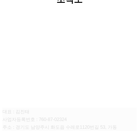
엑스코트코리아 주식회사
대표 : 김진태
사업자등록번호 : 760-87-02324
주소 : 경기도 남양주시 화도읍 수레로1120번길 53, 가동