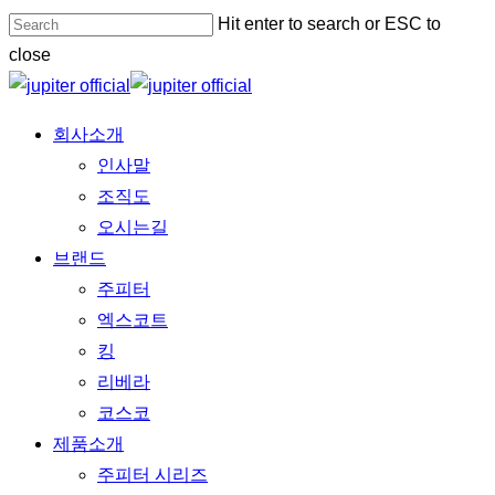
Skip
Hit enter to search or ESC to
to
close
main
Close
content
Search
Menu
회사소개
인사말
조직도
오시는길
브랜드
주피터
엑스코트
킹
리베라
코스코
제품소개
주피터 시리즈