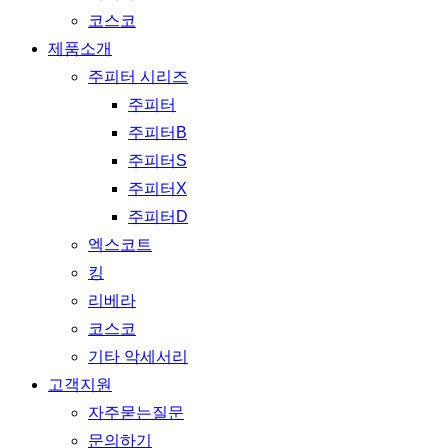
코스코
제품소개
주피터 시리즈
주피터
주피터B
주피터S
주피터X
주피터D
엑스코트
킹
리베라
코스코
기타 악세서리
고객지원
자주묻는질문
문의하기