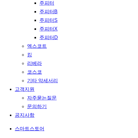
주피터
주피터B
주피터S
주피터X
주피터D
엑스코트
킹
리베라
코스코
기타 악세서리
고객지원
자주묻는질문
문의하기
공지사항
스마트스토어